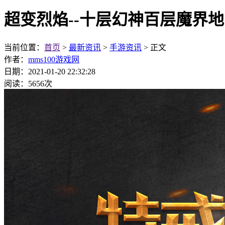
超变烈焰--十层幻神百层魔界
当前位置：
首页
>
最新资讯
>
手游资讯
> 正文
作者：
mms100游戏网
日期：2021-01-20 22:32:28
阅读：5656次