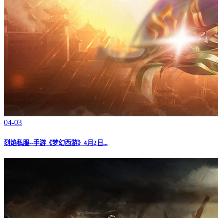
04-03
烈焰私服--手游《梦幻西游》4月2日...