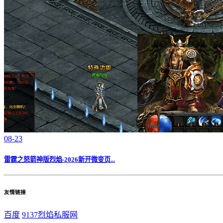
08-23
雷霆之怒箭神版烈焰-2026新开微变页...
友情链接
百度
9137烈焰私服网