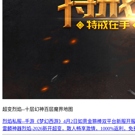
超变烈焰--十层幻神百层魔界地图
烈焰私服--手游《梦幻西游》4月2日如意金箍棒双平台新服开
雷麟神器烈焰-2026新开超变，散人畅享激情，1000%返利，